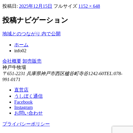
投稿日:
2025年12月15日
フルサイズ
1152 × 648
投稿ナビゲーション
地域とのつながり
内で公開
ホーム
info02
会社概要
卸売販売
神戸牛牧場
〒651-2231 兵庫県神戸市西区櫨谷町寺谷1242-60
TEL:078-
991-0171
直営店
うしぼく通信
Facebook
Instagram
お問い合わせ
プライバシーポリシー