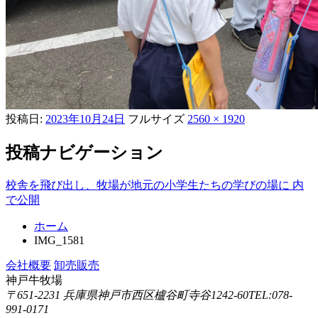
投稿日:
2023年10月24日
フルサイズ
2560 × 1920
投稿ナビゲーション
校舎を飛び出し、牧場が地元の小学生たちの学びの場に
内
で公開
ホーム
IMG_1581
会社概要
卸売販売
神戸牛牧場
〒651-2231 兵庫県神戸市西区櫨谷町寺谷1242-60
TEL:078-
991-0171