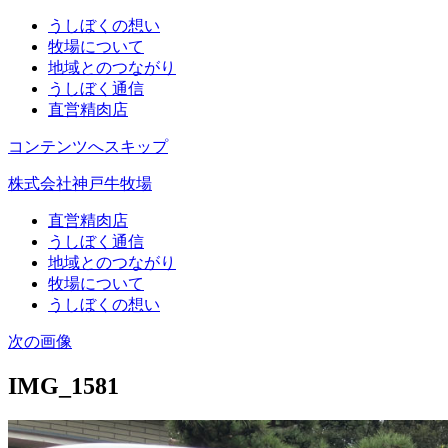
うしぼくの想い
牧場について
地域とのつながり
うしぼく通信
直営精肉店
コンテンツへスキップ
株式会社神戸牛牧場
直営精肉店
うしぼく通信
地域とのつながり
牧場について
うしぼくの想い
次の画像
IMG_1581