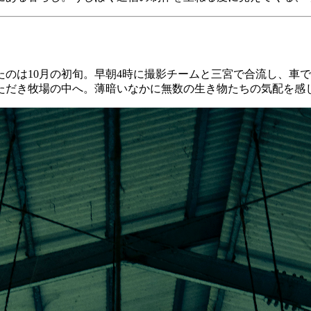
のは10月の初旬。早朝4時に撮影チームと三宮で合流し、車
ただき牧場の中へ。薄暗いなかに無数の生き物たちの気配を感