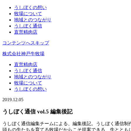
うしぼくの想い
牧場について
地域とのつながり
うしぼく通信
直営精肉店
コンテンツへスキップ
株式会社神戸牛牧場
直営精肉店
うしぼく通信
地域とのつながり
牧場について
うしぼくの想い
2019.12.05
うしぼく通信 vol.5 編集後記
うしぼく通信編集チームによる、編集後記。うしぼく通信制作
頭もの牛たちを育てる牧場だからこそ提案できる、牛ととも