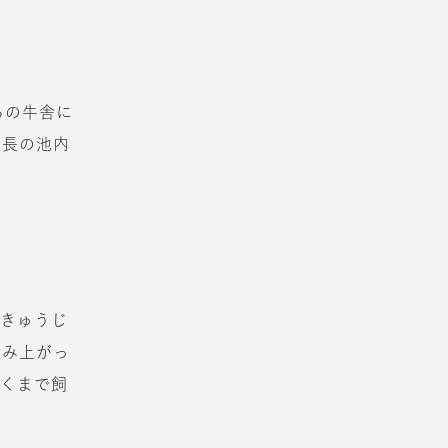
ちの牛舎に
社長の池内
（きゅうじ
積み上がっ
近くまで飼
。