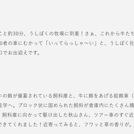
こと約30分、うしぼくの牧場に到着！さぁ、これから牛た
加者の車にむかって「いってらっしゃ〜い」と、うしぼく
口でお出迎えです。
牛の餌が備蓄されている飼料庫と、牛に餌をあげる給餌車
見学へ。ブロック状に固められた飼料が倉庫内にたくさん
。飼料庫に向かって駆け出した秋山さん、ツアー車のすぐ
できてくれました！近寄ってみると、フワッと草の香りが