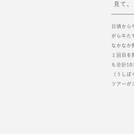
見て、
日頃から
がら牛た
なかなか
１回目を
も合計1
（うしぼ
ツアーが