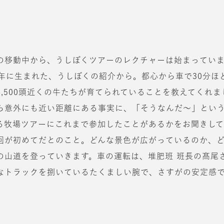
の移動中から、うしぼくツアーのレクチャーは始まってい
3年に生まれた、うしぼくの紹介から。都心から車で30分ほ
4,500頭近くの牛たちが育てられていることを教えてくれま
ら意外にも近い距離にある事実に、「そうなんだ〜」とい
る牧場ツアーにこれまで参加したことがあるかをお聞きし
回が初めてだとのこと。どんな景色が広がっているのか、
の山道を登っていきます。車の運転は、堆肥班 班長の髙尾
なトラックを捌いているたくましい腕で、さすがの安定感