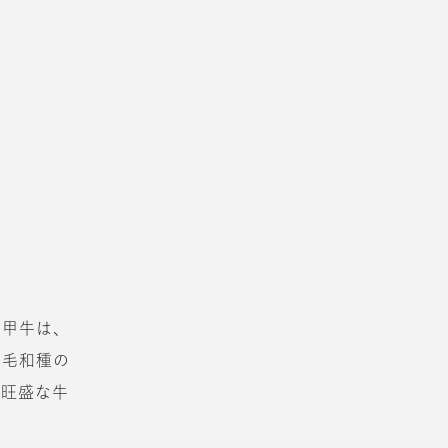
六甲牛は、
黒毛和種の
心旺盛な牛