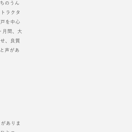
ちのうん
はトラクタ
神戸を中心
ヶ月間、大
させ、良質
と声があ
とがありま