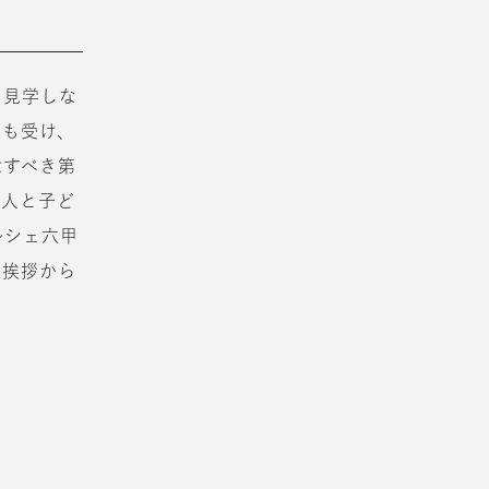
を見学しな
響も受け、
念すべき第
大人と子ど
ルシェ六甲
な挨拶から