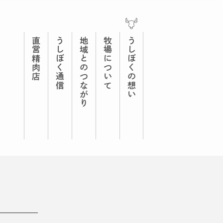
直営精肉店
うしぼく通信
地域とのつながり
牧場について
うしぼくの想い