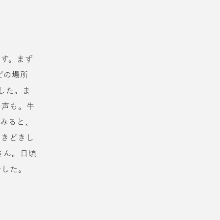
ます。まず
どの場所
した。ま
う声も。牛
てみると、
どきどきし
さん。日頃
でした。