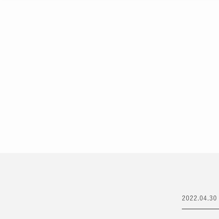
コ
ン
テ
ン
ツ
へ
ス
キ
ッ
プ
2022.04.30