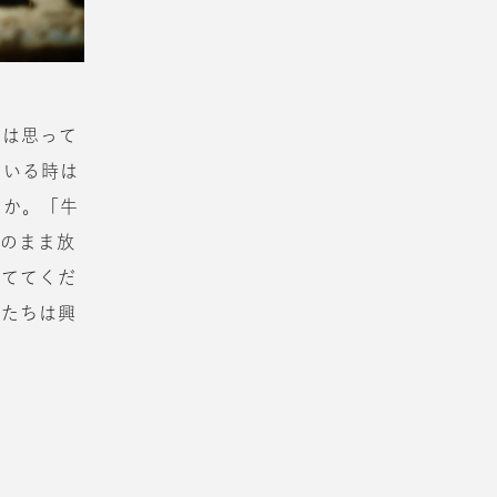
牛は思って
ている時は
とか。「牛
そのまま放
見ててくだ
牛たちは興