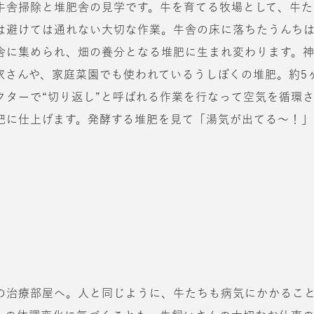
牛舎掃除と堆肥舎の見学です。牛を育てる牧場として、牛た
は避けては通れない大切な作業。牛舎の床に落ちたうんち
舎に集められ、畑の養分となる堆肥に生まれ変わります。
家さんや、家庭菜園でも使われているうしぼくの堆肥。約5
クターで“切り返し”と呼ばれる作業を行なって空気を循環
肥に仕上げます。発酵する堆肥を見て「湯気が出てる〜！」
。
の治療部屋へ。人と同じように、牛たちも病気にかかるこ