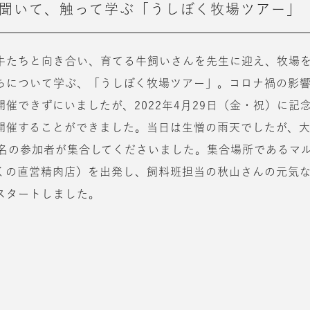
聞いて、触って学ぶ「うしぼく牧場ツアー」
牛たちと向き合い、育てる牛飼いさんを先生に迎え、牧場
ちについて学ぶ、「うしぼく牧場ツアー」。コロナ禍の影
開催できずにいましたが、2022年4月29日（金・祝）に記
開催することができました。当日は生憎の雨天でしたが、
0名の参加者が集合してくださいました。集合場所であるマ
くの直営精肉店）を出発し、飼料班担当の秋山さんの元気
スタートしました。