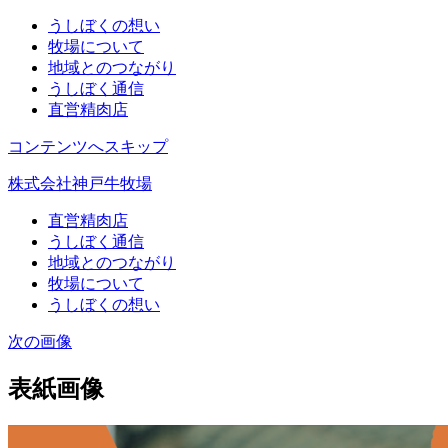
うしぼくの想い
牧場について
地域とのつながり
うしぼく通信
直営精肉店
コンテンツへスキップ
株式会社神戸牛牧場
直営精肉店
うしぼく通信
地域とのつながり
牧場について
うしぼくの想い
次の画像
表紙画像