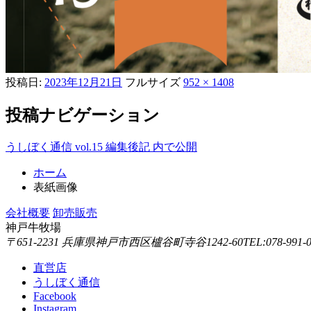
投稿日:
2023年12月21日
フルサイズ
952 × 1408
投稿ナビゲーション
うしぼく通信 vol.15 編集後記
内で公開
ホーム
表紙画像
会社概要
卸売販売
神戸牛牧場
〒651-2231 兵庫県神戸市西区櫨谷町寺谷1242-60
TEL:078-991-
直営店
うしぼく通信
Facebook
Instagram