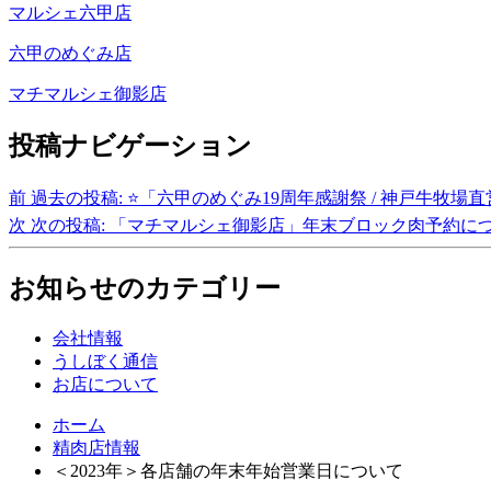
マルシェ六甲店
六甲のめぐみ店
マチマルシェ御影店
投稿ナビゲーション
前
過去の投稿:
⭐️「六甲のめぐみ19周年感謝祭 / 神戸牛牧場
次
次の投稿:
「マチマルシェ御影店」年末ブロック肉予約に
お知らせのカテゴリー
会社情報
うしぼく通信
お店について
ホーム
精肉店情報
＜2023年＞各店舗の年末年始営業日について